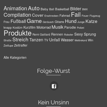
Auto
Animation
Bilder
Baby
Basketball
Ball
BMX
Fail
Compilation
Cover
Fahrrad
Erschrecken
Feuer
Flugzeug
Game
Hund
Fußball
Katze
Gitarre
Frau
Junge
Geräusch
Musik
Motorrad
Kurzfilm
Parodie
knapp
Kostüm
Polizei
Produkte
Sexy
Sprung
Rennen
Remi Gaillard
Roboter
Streich
Tanzen
Unfall
Wasser
TV
Win
Weltrekord
Straße
Zeitraffer
Zeitlupe
Alle Kategorien
Folge-Wurst
Kein Unsinn