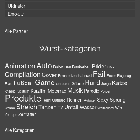
Ulkinator
Emok.tv
Alle Partner
Wurst-Kategorien
Auto
Animation
Bilder
Baby
Basketball
Ball
BMX
Fail
Compilation
Cover
Fahrrad
Erschrecken
Feuer
Flugzeug
Game
Hund
Fußball
Katze
Gitarre
Frau
Junge
Geräusch
Musik
Motorrad
Kurzfilm
Parodie
knapp
Kostüm
Polizei
Produkte
Sexy
Sprung
Rennen
Remi Gaillard
Roboter
Streich
Tanzen
Unfall
Wasser
TV
Win
Weltrekord
Straße
Zeitraffer
Zeitlupe
Alle Kategorien