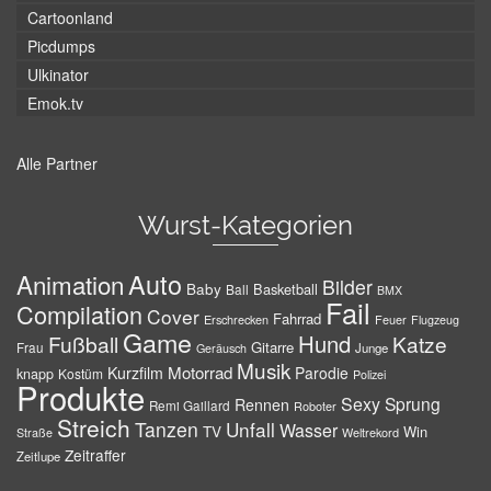
Cartoonland
Picdumps
Ulkinator
Emok.tv
Alle Partner
Wurst-Kategorien
Auto
Animation
Bilder
Baby
Basketball
Ball
BMX
Fail
Compilation
Cover
Fahrrad
Erschrecken
Feuer
Flugzeug
Game
Hund
Fußball
Katze
Gitarre
Frau
Junge
Geräusch
Musik
Motorrad
Kurzfilm
Parodie
knapp
Kostüm
Polizei
Produkte
Sexy
Sprung
Rennen
Remi Gaillard
Roboter
Streich
Tanzen
Unfall
Wasser
TV
Win
Weltrekord
Straße
Zeitraffer
Zeitlupe