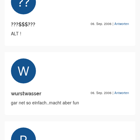
???$$$???
06. Sep. 2006
|
Antworten
ALT !
wurstwasser
06. Sep. 2006
|
Antworten
gar net so einfach..macht aber fun