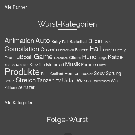
Alle Partner
Wurst-Kategorien
Auto
Animation
Bilder
Baby
Basketball
Ball
BMX
Fail
Compilation
Cover
Fahrrad
Erschrecken
Feuer
Flugzeug
Game
Hund
Fußball
Katze
Gitarre
Frau
Junge
Geräusch
Musik
Motorrad
Kurzfilm
Parodie
knapp
Kostüm
Polizei
Produkte
Sexy
Sprung
Rennen
Remi Gaillard
Roboter
Streich
Tanzen
Unfall
Wasser
TV
Win
Weltrekord
Straße
Zeitraffer
Zeitlupe
Alle Kategorien
Folge-Wurst