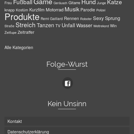
Game
Hund
Fußball
Katze
Gitarre
Frau
Junge
Geräusch
Musik
Motorrad
Kurzfilm
Parodie
knapp
Kostüm
Polizei
Produkte
Sexy
Sprung
Rennen
Remi Gaillard
Roboter
Streich
Tanzen
Unfall
Wasser
TV
Win
Weltrekord
Straße
Zeitraffer
Zeitlupe
Alle Kategorien
Folge-Wurst
Kein Unsinn
Kontakt
Datenschutzerklärung