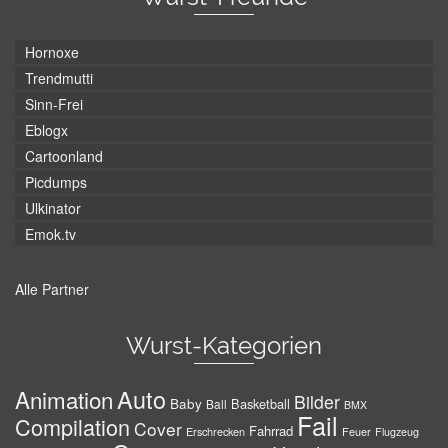
Hornoxe
Trendmutti
Sinn-Frei
Eblogx
Cartoonland
Picdumps
Ulkinator
Emok.tv
Alle Partner
Wurst-Kategorien
Auto
Animation
Bilder
Baby
Basketball
Ball
BMX
Fail
Compilation
Cover
Fahrrad
Erschrecken
Feuer
Flugzeug