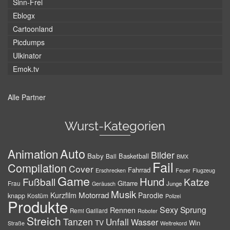
Sinn-Frei
Eblogx
Cartoonland
Picdumps
Ulkinator
Emok.tv
Alle Partner
Wurst-Kategorien
Auto
Animation
Bilder
Baby
Basketball
Ball
BMX
Fail
Compilation
Cover
Fahrrad
Erschrecken
Feuer
Flugzeug
Game
Hund
Fußball
Katze
Gitarre
Frau
Junge
Geräusch
Musik
Motorrad
Kurzfilm
Parodie
knapp
Kostüm
Polizei
Produkte
Sexy
Sprung
Rennen
Remi Gaillard
Roboter
Streich
Tanzen
Unfall
Wasser
TV
Win
Weltrekord
Straße