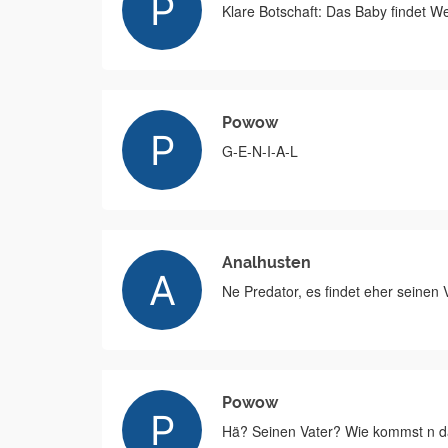
Klare Botschaft: Das Baby findet W
Powow
G-E-N-I-A-L
Analhusten
Ne Predator, es findet eher seinen
Powow
Hä? Seinen Vater? Wie kommst n d