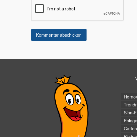
Horno
Trendm
Sinn-F
Eblogx
Cartoo
Picdu