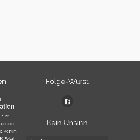
en
Folge-Wurst
l
ation
Feuer
Kein Unsinn
Geräusch
pp
Kostüm
ie
Polizei