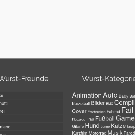
Wurst-Freunde
Wurst-Kategori
Auto
Animation
xe
Baby
Bal
Compil
Bilder
utti
Basketball
BMX
Fail
Cover
rei
Fahrrad
Erschrecken
Game
Fußball
Frau
Flugzeug
Hund
Katze
Gitarre
nland
kna
Junge
Musik
Motorrad
Kurzfilm
Parod
mps