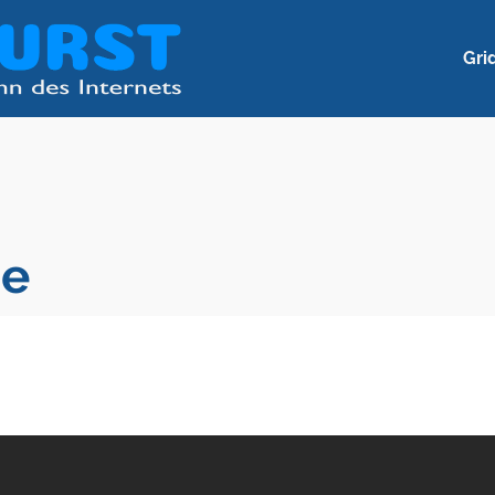
Gri
ße