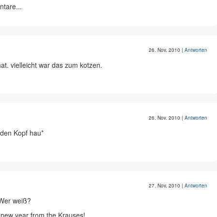
tare...
26. Nov. 2010
|
Antworten
at. vielleicht war das zum kotzen.
26. Nov. 2010
|
Antworten
 den Kopf hau*
27. Nov. 2010
|
Antworten
 Wer weiß?
 new year from the Krauses!