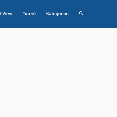
d-View
Top 10
Kategorien