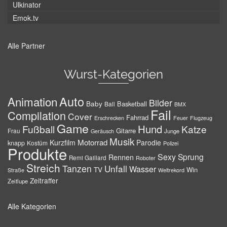
Ulkinator
Emok.tv
Alle Partner
Wurst-Kategorien
Auto
Animation
Bilder
Baby
Basketball
Ball
BMX
Fail
Compilation
Cover
Fahrrad
Erschrecken
Feuer
Flugzeug
Game
Hund
Fußball
Katze
Gitarre
Frau
Junge
Geräusch
Musik
Motorrad
Kurzfilm
Parodie
knapp
Kostüm
Polizei
Produkte
Sexy
Sprung
Rennen
Remi Gaillard
Roboter
Streich
Tanzen
Unfall
Wasser
TV
Win
Weltrekord
Straße
Zeitraffer
Zeitlupe
Alle Kategorien