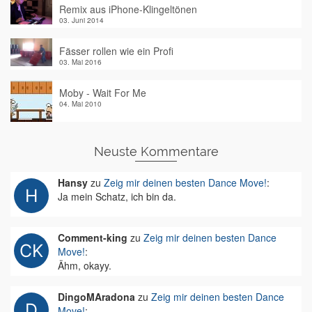
Remix aus iPhone-Klingeltönen
03. Juni 2014
Fässer rollen wie ein Profi
03. Mai 2016
Moby - Wait For Me
04. Mai 2010
Neuste Kommentare
Hansy
zu
Zeig mir deinen besten Dance Move!
:
Ja mein Schatz, ich bin da.
Comment-king
zu
Zeig mir deinen besten Dance
Move!
:
Ähm, okayy.
DingoMAradona
zu
Zeig mir deinen besten Dance
Move!
: