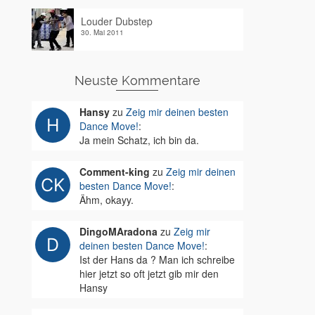
Louder Dubstep
30. Mai 2011
Neuste Kommentare
Hansy
zu
Zeig mir deinen besten
Dance Move!
:
Ja mein Schatz, ich bin da.
Comment-king
zu
Zeig mir deinen
besten Dance Move!
:
Ähm, okayy.
DingoMAradona
zu
Zeig mir
deinen besten Dance Move!
:
Ist der Hans da ? Man ich schreibe
hier jetzt so oft jetzt gib mir den
Hansy