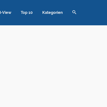
d-View
Top 10
Kategorien