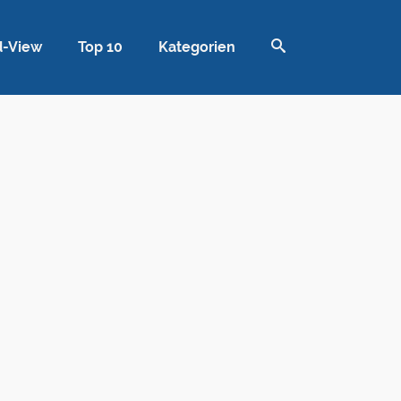
d-View
Top 10
Kategorien