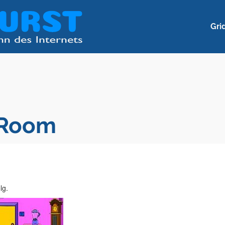
Gri
 Room
lg.