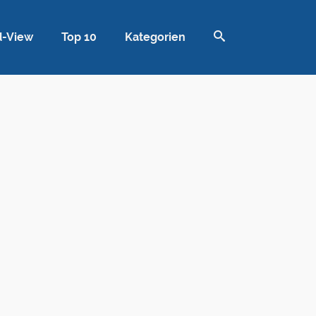
d-View
Top 10
Kategorien