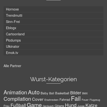
Hornoxe
Trendmutti
Sinn-Frei
Eblogx
Cartoonland
Picdumps
Ulkinator
Emok.tv
Alle Partner
Wurst-Kategorien
Auto
Animation
Bilder
Baby
Basketball
Ball
BMX
Fail
Compilation
Cover
Fahrrad
Erschrecken
Feuer
Flugzeug
Game
Hund
Fußball
Katze
Gitarre
Frau
Junge
Geräusch