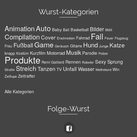
Wurst-Kategorien
Auto
Animation
Bilder
Baby
Basketball
Ball
BMX
Fail
Compilation
Cover
Fahrrad
Erschrecken
Feuer
Flugzeug
Game
Hund
Fußball
Katze
Gitarre
Frau
Junge
Geräusch
Musik
Motorrad
Kurzfilm
Parodie
knapp
Kostüm
Polizei
Produkte
Sexy
Sprung
Rennen
Remi Gaillard
Roboter
Streich
Tanzen
Unfall
Wasser
TV
Win
Weltrekord
Straße
Zeitraffer
Zeitlupe
Alle Kategorien
Folge-Wurst