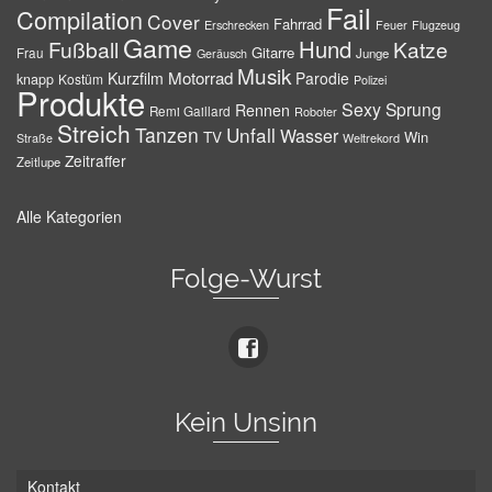
Fail
Compilation
Cover
Fahrrad
Erschrecken
Feuer
Flugzeug
Game
Hund
Fußball
Katze
Gitarre
Frau
Junge
Geräusch
Musik
Motorrad
Kurzfilm
Parodie
knapp
Kostüm
Polizei
Produkte
Sexy
Sprung
Rennen
Remi Gaillard
Roboter
Streich
Tanzen
Unfall
Wasser
TV
Win
Weltrekord
Straße
Zeitraffer
Zeitlupe
Alle Kategorien
Folge-Wurst
Kein Unsinn
Kontakt