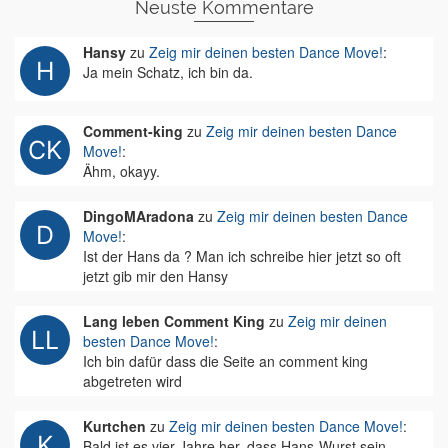
Neuste Kommentare
Hansy
zu
Zeig mir deinen besten Dance Move!
:
Ja mein Schatz, ich bin da.
Comment-king
zu
Zeig mir deinen besten Dance
Move!
:
Ähm, okayy.
DingoMAradona
zu
Zeig mir deinen besten Dance
Move!
:
Ist der Hans da ? Man ich schreibe hier jetzt so oft
jetzt gib mir den Hansy
Lang leben Comment King
zu
Zeig mir deinen
besten Dance Move!
:
Ich bin dafür dass die Seite an comment king
abgetreten wird
Kurtchen
zu
Zeig mir deinen besten Dance Move!
:
Bald ist es vier Jahre her, dass Hans-Wurst sein