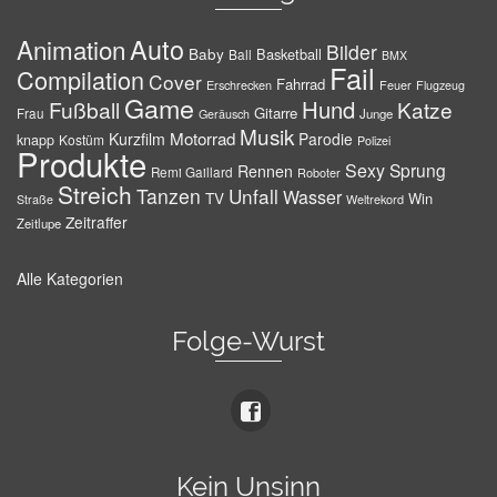
Auto
Animation
Bilder
Baby
Basketball
Ball
BMX
Fail
Compilation
Cover
Fahrrad
Erschrecken
Feuer
Flugzeug
Game
Hund
Fußball
Katze
Gitarre
Frau
Junge
Geräusch
Musik
Motorrad
Kurzfilm
Parodie
knapp
Kostüm
Polizei
Produkte
Sexy
Sprung
Rennen
Remi Gaillard
Roboter
Streich
Tanzen
Unfall
Wasser
TV
Win
Weltrekord
Straße
Zeitraffer
Zeitlupe
Alle Kategorien
Folge-Wurst
Kein Unsinn