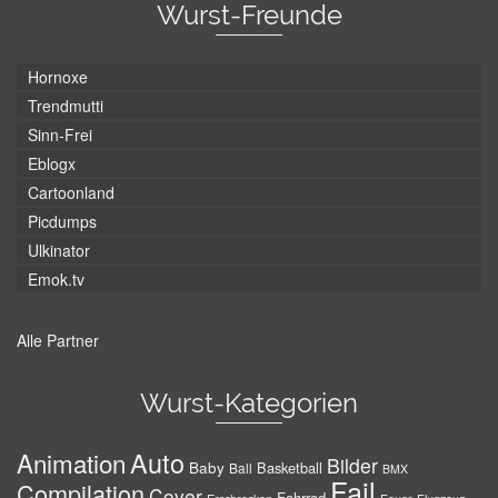
Wurst-Freunde
Hornoxe
Trendmutti
Sinn-Frei
Eblogx
Cartoonland
Picdumps
Ulkinator
Emok.tv
Alle Partner
Wurst-Kategorien
Auto
Animation
Bilder
Baby
Basketball
Ball
BMX
Fail
Compilation
Cover
Fahrrad