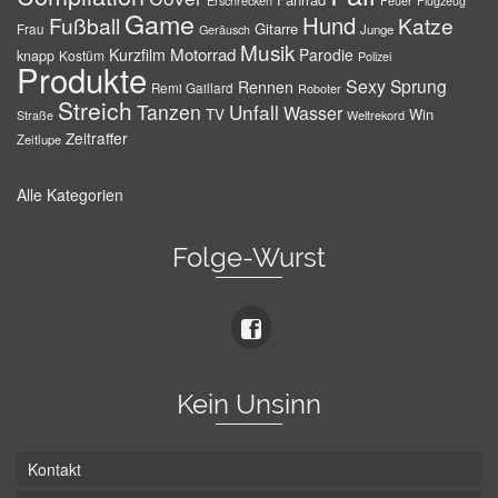
Erschrecken
Feuer
Flugzeug
Game
Hund
Fußball
Katze
Gitarre
Frau
Junge
Geräusch
Musik
Motorrad
Kurzfilm
Parodie
knapp
Kostüm
Polizei
Produkte
Sexy
Sprung
Rennen
Remi Gaillard
Roboter
Streich
Tanzen
Unfall
Wasser
TV
Win
Weltrekord
Straße
Zeitraffer
Zeitlupe
Alle Kategorien
Folge-Wurst
Kein Unsinn
Kontakt