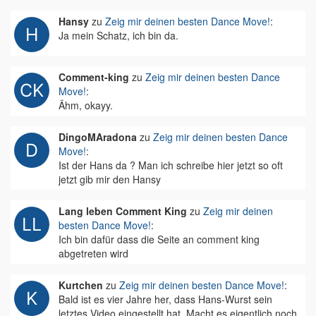
Hansy
zu
Zeig mir deinen besten Dance Move!
:
Ja mein Schatz, ich bin da.
Comment-king
zu
Zeig mir deinen besten Dance
Move!
:
Ähm, okayy.
DingoMAradona
zu
Zeig mir deinen besten Dance
Move!
:
Ist der Hans da ? Man ich schreibe hier jetzt so oft
jetzt gib mir den Hansy
Lang leben Comment King
zu
Zeig mir deinen
besten Dance Move!
:
Ich bin dafür dass die Seite an comment king
abgetreten wird
Kurtchen
zu
Zeig mir deinen besten Dance Move!
:
Bald ist es vier Jahre her, dass Hans-Wurst sein
letztes Video eingestellt hat. Macht es eigentlich noch