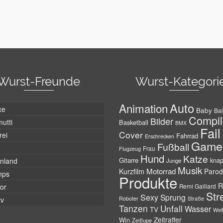
Wurst-Freunde
Wurst-Kategori
Auto
Animation
xe
Baby
Bal
Compil
Bilder
utti
Basketball
BMX
Fail
Cover
rei
Fahrrad
Erschrecken
Game
Fußball
Frau
Flugzeug
Hund
Katze
Gitarre
nland
kna
Junge
Musik
Motorrad
Kurzfilm
Parod
mps
Produkte
R
tor
Remi Gaillard
Str
Sexy
Sprung
Roboter
tv
Straße
Tanzen
Unfall
Wasser
TV
Wel
Zeitraffer
Win
Zeitlupe