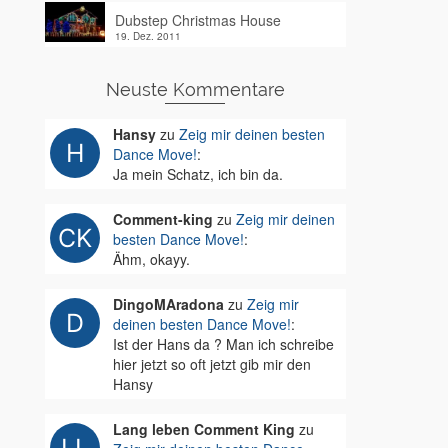
Dubstep Christmas House
19. Dez. 2011
Neuste Kommentare
Hansy
zu
Zeig mir deinen besten
Dance Move!
:
Ja mein Schatz, ich bin da.
Comment-king
zu
Zeig mir deinen
besten Dance Move!
:
Ähm, okayy.
DingoMAradona
zu
Zeig mir
deinen besten Dance Move!
:
Ist der Hans da ? Man ich schreibe
hier jetzt so oft jetzt gib mir den
Hansy
Lang leben Comment King
zu