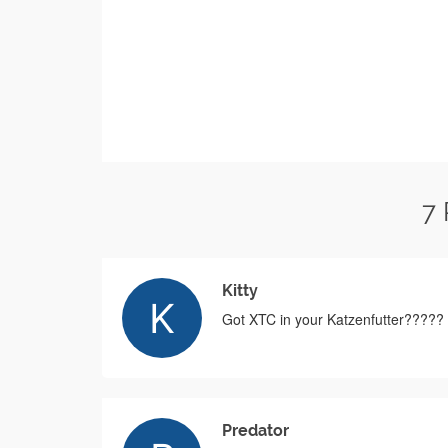
7
Kitty
Got XTC in your Katzenfutter?????
Predator