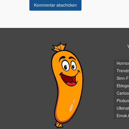
Horno
Trendm
Sinn-F
Eblogx
Cartoo
Picdu
Ulkina
Emok.