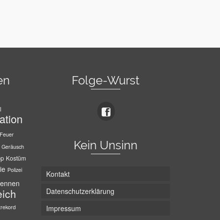
en
Folge-Wurst
l
ation
Feuer
Kein Unsinn
Geräusch
pp
Kostüm
ie
Polizei
Kontakt
ennen
Datenschutzerklärung
eich
trekord
Impressum