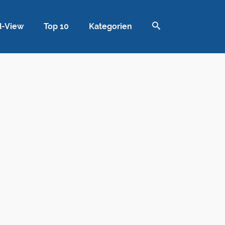
d-View
Top 10
Kategorien