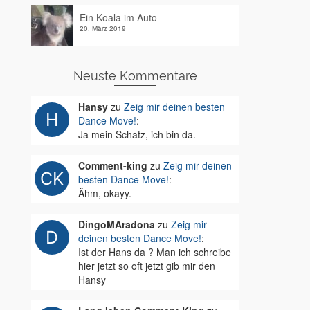
Ein Koala im Auto
20. März 2019
Neuste Kommentare
Hansy
zu
Zeig mir deinen besten
Dance Move!
:
Ja mein Schatz, ich bin da.
Comment-king
zu
Zeig mir deinen
besten Dance Move!
:
Ähm, okayy.
DingoMAradona
zu
Zeig mir
deinen besten Dance Move!
:
Ist der Hans da ? Man ich schreibe
hier jetzt so oft jetzt gib mir den
Hansy