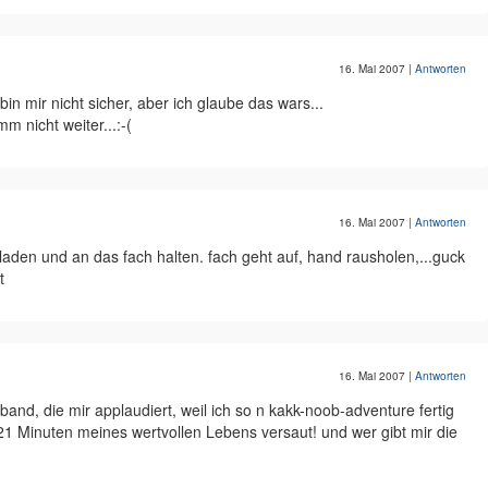
16. Mai 2007
|
Antworten
in mir nicht sicher, aber ich glaube das wars...
m nicht weiter...:-(
16. Mai 2007
|
Antworten
den und an das fach halten. fach geht auf, hand rausholen,...guck
t
16. Mai 2007
|
Antworten
band, die mir applaudiert, weil ich so n kakk-noob-adventure fertig
21 Minuten meines wertvollen Lebens versaut! und wer gibt mir die