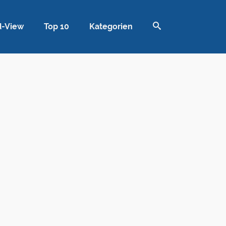
d-View
Top 10
Kategorien