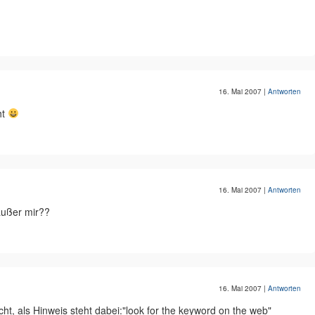
16. Mai 2007
|
Antworten
ht
16. Mai 2007
|
Antworten
außer mir??
16. Mai 2007
|
Antworten
t, als Hinweis steht dabei:"look for the keyword on the web"