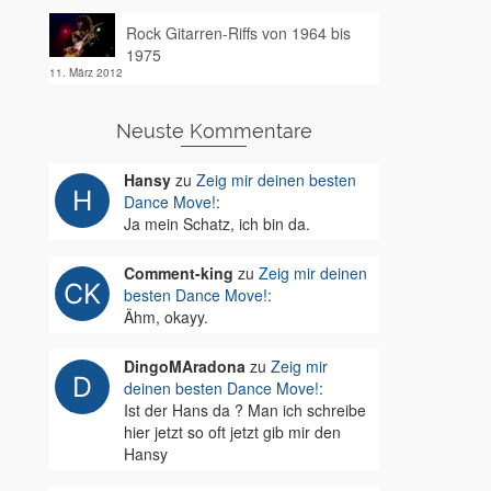
Rock Gitarren-Riffs von 1964 bis
1975
11. März 2012
Neuste Kommentare
Hansy
zu
Zeig mir deinen besten
Dance Move!
:
Ja mein Schatz, ich bin da.
Comment-king
zu
Zeig mir deinen
besten Dance Move!
:
Ähm, okayy.
DingoMAradona
zu
Zeig mir
deinen besten Dance Move!
:
Ist der Hans da ? Man ich schreibe
hier jetzt so oft jetzt gib mir den
Hansy