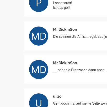
Loooozords!
Ist das geil!
Mr.DickInSon
Die spinnen die Amis.... egal. sau j
Mr.DickInSon
.....oder die Franzosen dann eben..
uiizo
Geht doch mal auf meine Seite www