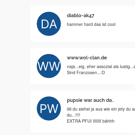
diablo-ak47
hammer hard das ist cool
www.wol-clan.de
naja...eig. eher assozial als lustig
Sind Franzosen...:D
pupsie war auch da..
iiiii du siehst ja aus wie ein jety 
du...!!!!
EXTRA PFUI IIIIIII bähhh