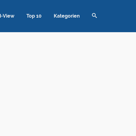
d-View
Top 10
Kategorien