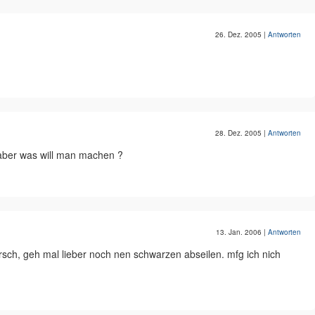
26. Dez. 2005
|
Antworten
28. Dez. 2005
|
Antworten
...aber was will man machen ?
13. Jan. 2006
|
Antworten
du arsch, geh mal lieber noch nen schwarzen abseilen. mfg ich nich