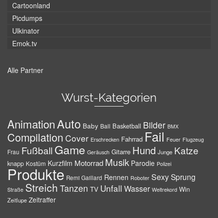
Cartoonland
Picdumps
Ulkinator
Emok.tv
Alle Partner
Wurst-Kategorien
Auto
Animation
Bilder
Baby
Basketball
Ball
BMX
Fail
Compilation
Cover
Fahrrad
Erschrecken
Feuer
Flugzeug
Game
Hund
Fußball
Katze
Gitarre
Frau
Junge
Geräusch
Musik
Motorrad
Kurzfilm
Parodie
knapp
Kostüm
Polizei
Produkte
Sexy
Sprung
Rennen
Remi Gaillard
Roboter
Streich
Tanzen
Unfall
Wasser
TV
Win
Weltrekord
Straße
Zeitraffer
Zeitlupe