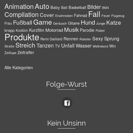
Auto
Animation
Bilder
Baby
Basketball
Ball
BMX
Fail
Compilation
Cover
Fahrrad
Erschrecken
Feuer
Flugzeug
Game
Hund
Fußball
Katze
Gitarre
Frau
Junge
Geräusch
Musik
Motorrad
Kurzfilm
Parodie
knapp
Kostüm
Polizei
Produkte
Sexy
Sprung
Rennen
Remi Gaillard
Roboter
Streich
Tanzen
Unfall
Wasser
TV
Win
Weltrekord
Straße
Zeitraffer
Zeitlupe
Alle Kategorien
Folge-Wurst
Kein Unsinn