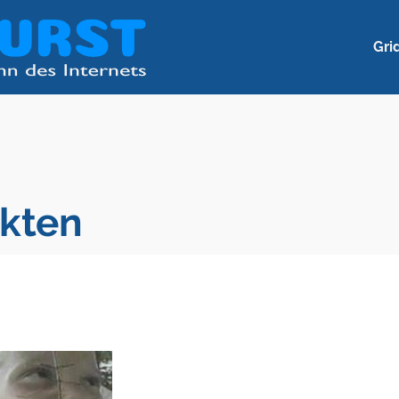
Gri
kten