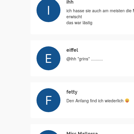
ihh
ich hasse sie auch am meisten die
erwischt
das war lästig
eiffel
@ihh *grins* ..........
fetty
Den Anfang find ich wiederlich
Miss Mallorca