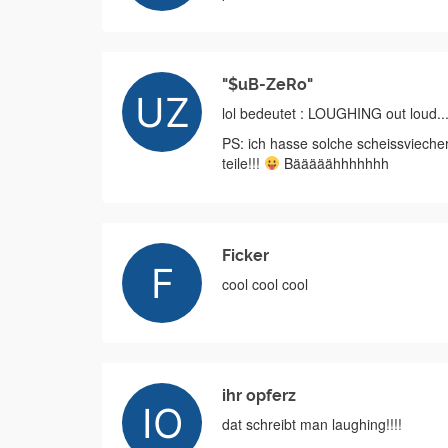
"$uB-ZeRo"
lol bedeutet : LOUGHING out loud...
PS: ich hasse solche scheissvieche
teile!!!
Bääääähhhhhhh
Ficker
cool cool cool
ihr opferz
dat schreibt man laughing!!!!