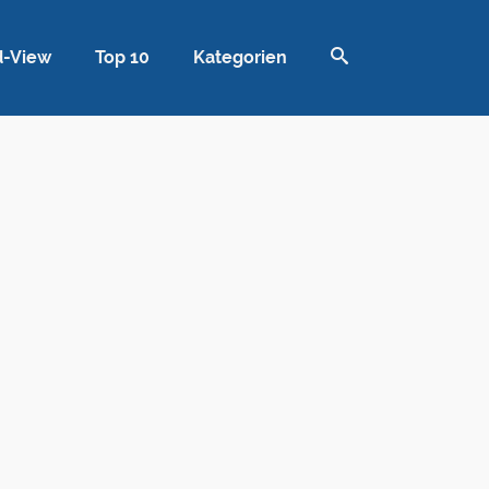
d-View
Top 10
Kategorien