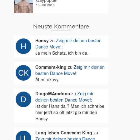
Gaypuppe
15. Juli 2010
Neuste Kommentare
Hansy
zu
Zeig mir deinen besten
Dance Move!
:
Ja mein Schatz, ich bin da.
Comment-king
zu
Zeig mir deinen
besten Dance Move!
:
Ähm, okayy.
DingoMAradona
zu
Zeig mir
deinen besten Dance Move!
:
Ist der Hans da ? Man ich schreibe
hier jetzt so oft jetzt gib mir den
Hansy
Lang leben Comment King
zu
Zeig mir deinen besten Dance