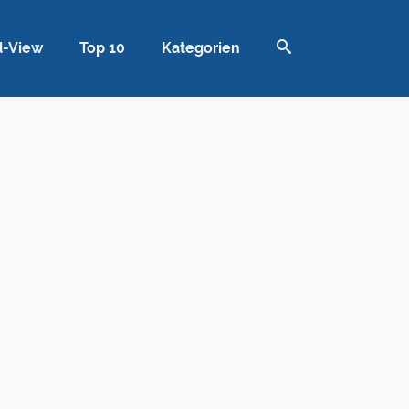
d-View
Top 10
Kategorien