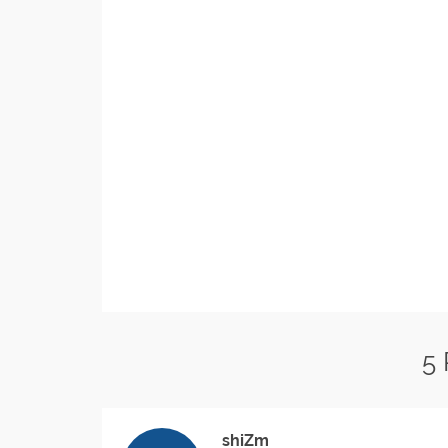
5
shiZm