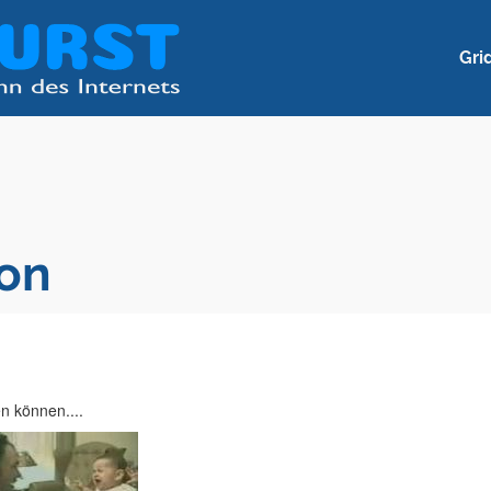
Gri
ion
n können....