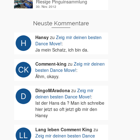
Riesige Pinguinsammlung
30. Nov. 2012
Neuste Kommentare
Hansy
zu
Zeig mir deinen besten
Dance Move!
:
Ja mein Schatz, ich bin da.
Comment-king
zu
Zeig mir deinen
besten Dance Move!
:
Ähm, okayy.
DingoMAradona
zu
Zeig mir
deinen besten Dance Move!
:
Ist der Hans da ? Man ich schreibe
hier jetzt so oft jetzt gib mir den
Hansy
Lang leben Comment King
zu
Zeig mir deinen besten Dance