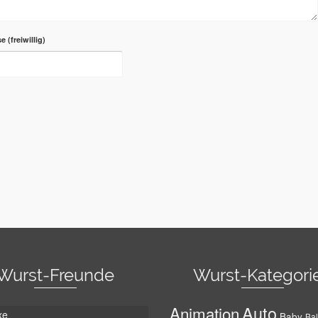
se
Wurst-Freunde
Wurst-Kategori
Auto
Animation
xe
Baby
Bal