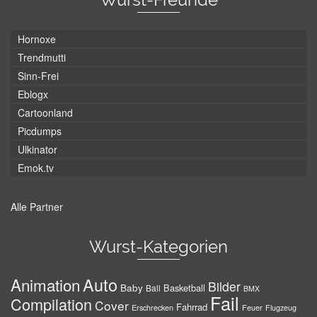
Hornoxe
Trendmutti
Sinn-Frei
Eblogx
Cartoonland
Picdumps
Ulkinator
Emok.tv
Alle Partner
Wurst-Kategorien
Auto
Animation
Bilder
Baby
Basketball
Ball
BMX
Fail
Compilation
Cover
Fahrrad
Erschrecken
Feuer
Flugzeug