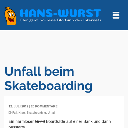
Unfall beim
Skateboarding
|
12. JULI 2012
20 KOMMENTARE
Fail
,
Kran
,
Skateboarding
,
Unfall
Ein harmloser
Grind
Boardslide auf einer Bank und dann
passierts...