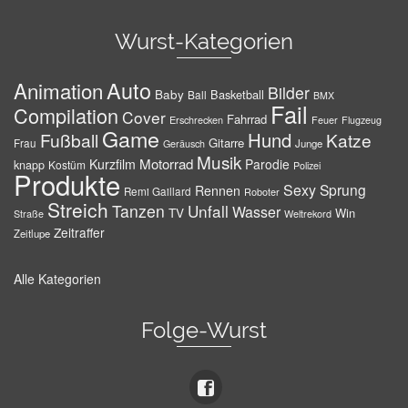
Wurst-Kategorien
Auto
Animation
Bilder
Baby
Basketball
Ball
BMX
Fail
Compilation
Cover
Fahrrad
Erschrecken
Feuer
Flugzeug
Game
Hund
Fußball
Katze
Gitarre
Frau
Junge
Geräusch
Musik
Motorrad
Kurzfilm
Parodie
knapp
Kostüm
Polizei
Produkte
Sexy
Sprung
Rennen
Remi Gaillard
Roboter
Streich
Tanzen
Unfall
Wasser
TV
Win
Weltrekord
Straße
Zeitraffer
Zeitlupe
Alle Kategorien
Folge-Wurst