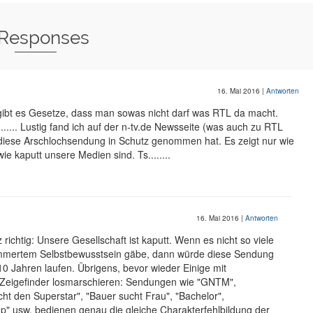
 Responses
16. Mai 2016
|
Antworten
gibt es Gesetze, dass man sowas nicht darf was RTL da macht.
........ Lustig fand ich auf der n-tv.de Newsseite (was auch zu RTL
iese Arschlochsendung in Schutz genommen hat. Es zeigt nur wie
e kaputt unsere Medien sind. Ts........
16. Mai 2016
|
Antworten
 richtig: Unsere Gesellschaft ist kaputt. Wenn es nicht so viele
mmertem Selbstbewusstsein gäbe, dann würde diese Sendung
 10 Jahren laufen. Übrigens, bevor wieder Einige mit
Zeigefinder losmarschieren: Sendungen wie "GNTM",
ht den Superstar", "Bauer sucht Frau", "Bachelor",
" usw. bedienen genau die gleiche Charakterfehlbildung der