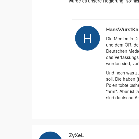
würde es unsere Regierung "so"nich
HansWurstKa
Die Medien in D
und dem ÖR, der 
Deutschen Medie
das Verfassungs
worden sind, vo
Und noch was zu 
soll. Die haben 
Polen tobte bish
"arm". Aber ist j
sind deutsche A
ZyXeL