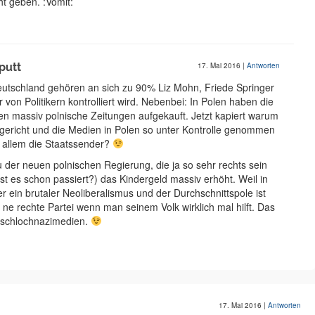
t geben. :Vomit:
putt
17. Mai 2016
|
Antworten
eutschland gehören an sich zu 90% Liz Mohn, Friede Springer
von Politikern kontrolliert wird. Nebenbei: In Polen haben die
n massiv polnische Zeitungen aufgekauft. Jetzt kapiert warum
gericht und die Medien in Polen so unter Kontrolle genommen
r allem die Staatssender?
der neuen polnischen Regierung, die ja so sehr rechts sein
(ist es schon passiert?) das Kindergeld massiv erhöht. Weil in
er ein brutaler Neoliberalismus und der Durchschnittspole ist
a ne rechte Partei wenn man seinem Volk wirklich mal hilft. Das
rschlochnazimedien.
17. Mai 2016
|
Antworten