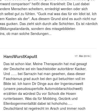
nward comparison" heißt diese Krankheit: Die Lust dabei
andere Menschen scheitern, erniedrigt werden oder sich
h selbst gut zu fühlen. "Guck mal was das für ein Idiot ist. Ich
em Kasten als der". Aus diesem Grund sind es auch nicht nur
owas gucken. Das zieht sich durch alle Schichten. Es ist nämlich
 Bildungsstandards, sondern des missgebildeten
ins, ob man solche Sendungen...
HansWurstKaputt
17. Mai 2016
|
Das ist schon klar. Meine Therapeutin hat mal gesagt
der Deutsche sei ein faschistoider autoritärer Kacker.
Und ...... bei Sarrazin hat man gesehen, dass dieser
Faschismus grad auch bei den gut betuchten voll im
Bilde ist. Ich kann Dir Dinge aus der Ingenieurswelt
(unsere pseudosupertolle Automobilarschlochwelt)
erzählen da würdest Du vor Schock die Hosen
runterlassen. Was da für Mobbing, Gezänk und
Ellenbogenmentalität dabei ist hohohoho.....
Deutschland ist regelrecht im Arsch und immer noch