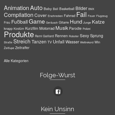
Auto
Animation
Bilder
Baby
Basketball
Ball
BMX
Fail
Compilation
Cover
Fahrrad
Erschrecken
Feuer
Flugzeug
Game
Hund
Fußball
Katze
Gitarre
Frau
Junge
Geräusch
Musik
Motorrad
Kurzfilm
Parodie
knapp
Kostüm
Polizei
Produkte
Sexy
Sprung
Rennen
Remi Gaillard
Roboter
Streich
Tanzen
Unfall
Wasser
TV
Win
Weltrekord
Straße
Zeitraffer
Zeitlupe
Alle Kategorien
Folge-Wurst
Kein Unsinn