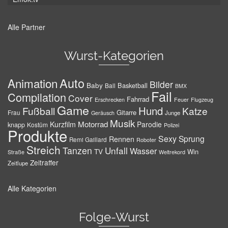
Alle Partner
Wurst-Kategorien
Auto
Animation
Bilder
Baby
Basketball
Ball
BMX
Fail
Compilation
Cover
Fahrrad
Erschrecken
Feuer
Flugzeug
Game
Hund
Fußball
Katze
Gitarre
Frau
Junge
Geräusch
Musik
Motorrad
Kurzfilm
Parodie
knapp
Kostüm
Polizei
Produkte
Sexy
Sprung
Rennen
Remi Gaillard
Roboter
Streich
Tanzen
Unfall
Wasser
TV
Win
Weltrekord
Straße
Zeitraffer
Zeitlupe
Alle Kategorien
Folge-Wurst