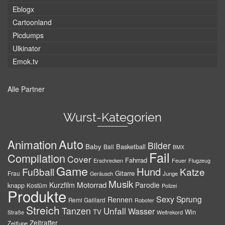
Eblogx
Cartoonland
Picdumps
Ulkinator
Emok.tv
Alle Partner
Wurst-Kategorien
Auto
Animation
Bilder
Baby
Basketball
Ball
BMX
Fail
Compilation
Cover
Fahrrad
Erschrecken
Feuer
Flugzeug
Game
Hund
Fußball
Katze
Gitarre
Frau
Junge
Geräusch
Musik
Motorrad
Kurzfilm
Parodie
knapp
Kostüm
Polizei
Produkte
Sexy
Sprung
Rennen
Remi Gaillard
Roboter
Streich
Tanzen
Unfall
Wasser
TV
Win
Weltrekord
Straße
Zeitraffer
Zeitlupe