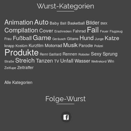
Wurst-Kategorien
Auto
Animation
Bilder
Baby
Basketball
Ball
BMX
Fail
Compilation
Cover
Fahrrad
Erschrecken
Feuer
Flugzeug
Game
Hund
Fußball
Katze
Gitarre
Frau
Junge
Geräusch
Musik
Motorrad
Kurzfilm
Parodie
knapp
Kostüm
Polizei
Produkte
Sexy
Sprung
Rennen
Remi Gaillard
Roboter
Streich
Tanzen
Unfall
Wasser
TV
Win
Weltrekord
Straße
Zeitraffer
Zeitlupe
Alle Kategorien
Folge-Wurst