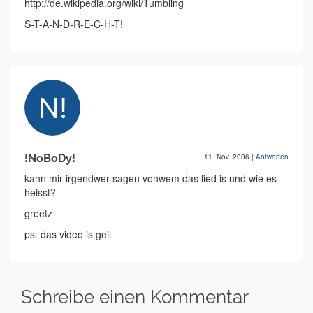
http://de.wikipedia.org/wiki/Tumbling
S-T-A-N-D-R-E-C-H-T!
!NoBoDy!
11. Nov. 2006
|
Antworten
kann mir irgendwer sagen vonwem das lied is und wie es
heisst?
greetz
ps: das video is geil
Schreibe einen Kommentar