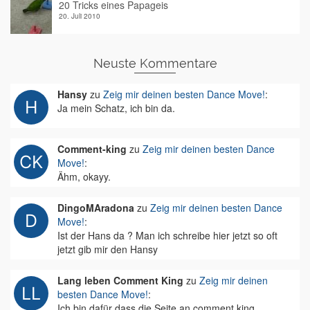
20 Tricks eines Papageis
20. Juli 2010
Neuste Kommentare
Hansy
zu
Zeig mir deinen besten Dance Move!
:
Ja mein Schatz, ich bin da.
Comment-king
zu
Zeig mir deinen besten Dance
Move!
:
Ähm, okayy.
DingoMAradona
zu
Zeig mir deinen besten Dance
Move!
:
Ist der Hans da ? Man ich schreibe hier jetzt so oft
jetzt gib mir den Hansy
Lang leben Comment King
zu
Zeig mir deinen
besten Dance Move!
:
Ich bin dafür dass die Seite an comment king