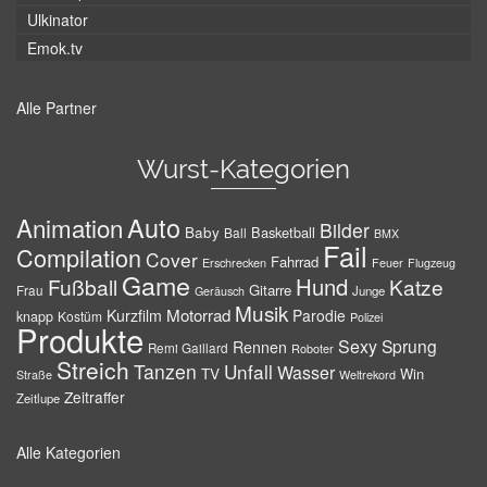
Ulkinator
Emok.tv
Alle Partner
Wurst-Kategorien
Auto
Animation
Bilder
Baby
Basketball
Ball
BMX
Fail
Compilation
Cover
Fahrrad
Erschrecken
Feuer
Flugzeug
Game
Hund
Fußball
Katze
Gitarre
Frau
Junge
Geräusch
Musik
Motorrad
Kurzfilm
Parodie
knapp
Kostüm
Polizei
Produkte
Sexy
Sprung
Rennen
Remi Gaillard
Roboter
Streich
Tanzen
Unfall
Wasser
TV
Win
Weltrekord
Straße
Zeitraffer
Zeitlupe
Alle Kategorien