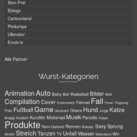
Sinn-Frei
Eblogx
Cartoonland
Picdumps
Ulkinator
Emok.tv
Alle Partner
Wurst-Kategorien
Auto
Animation
Bilder
Baby
Basketball
Ball
BMX
Fail
Compilation
Cover
Fahrrad
Erschrecken
Feuer
Flugzeug
Game
Hund
Fußball
Katze
Gitarre
Frau
Junge
Geräusch
Musik
Motorrad
Kurzfilm
Parodie
knapp
Kostüm
Polizei
Produkte
Sexy
Sprung
Rennen
Remi Gaillard
Roboter
Streich
Tanzen
Unfall
Wasser
TV
Win
Weltrekord
Straße