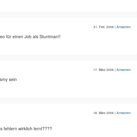
21. Feb. 2006
|
Antworten
o für einen Job als Stuntman!!
17. März 2006
|
Antworten
 amy sein
18. März 2006
|
Antworten
s fehlern wirklich lernt????