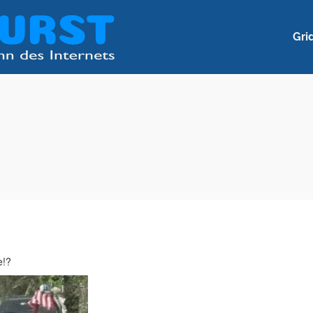
Gri
e!?