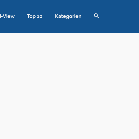
d-View
Top 10
Kategorien