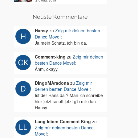
27. Aug. 2015
Neuste Kommentare
Hansy
zu
Zeig mir deinen besten
Dance Move!
:
Ja mein Schatz, ich bin da.
Comment-king
zu
Zeig mir deinen
besten Dance Move!
:
Ähm, okayy.
DingoMAradona
zu
Zeig mir
deinen besten Dance Move!
:
Ist der Hans da ? Man ich schreibe
hier jetzt so oft jetzt gib mir den
Hansy
Lang leben Comment King
zu
Zeig mir deinen besten Dance
Move!
: