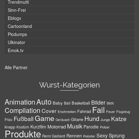
Trendmutti
Sinn-Frei
Eblogx
Cartoonland
Picdumps
Ulkinator
Emok.tv
Alle Partner
Wurst-Kategorien
Auto
Animation
Bilder
Baby
Basketball
Ball
BMX
Fail
Compilation
Cover
Fahrrad
Erschrecken
Feuer
Flugzeug
Game
Hund
Fußball
Katze
Gitarre
Frau
Junge
Geräusch
Musik
Motorrad
Kurzfilm
Parodie
knapp
Kostüm
Polizei
Produkte
Sexy
Sprung
Rennen
Remi Gaillard
Roboter