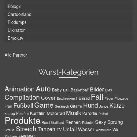
Eblogx
Cartoonland
Picdumps
Ulkinator
Emok.tv
Alle Partner
Wurst-Kategorien
Auto
Animation
Bilder
Baby
Basketball
Ball
BMX
Fail
Compilation
Cover
Fahrrad
Erschrecken
Feuer
Flugzeug
Game
Hund
Fußball
Katze
Gitarre
Frau
Junge
Geräusch
Musik
Motorrad
Kurzfilm
Parodie
knapp
Kostüm
Polizei
Produkte
Sexy
Sprung
Rennen
Remi Gaillard
Roboter
Streich
Tanzen
Unfall
Wasser
TV
Win
Weltrekord
Straße
Zeitraffer
Zeitlupe