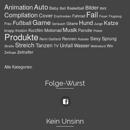
Auto
Animation
Bilder
Baby
Basketball
Ball
BMX
Fail
Compilation
Cover
Fahrrad
Erschrecken
Feuer
Flugzeug
Game
Hund
Fußball
Katze
Gitarre
Frau
Junge
Geräusch
Musik
Motorrad
Kurzfilm
Parodie
knapp
Kostüm
Polizei
Produkte
Sexy
Sprung
Rennen
Remi Gaillard
Roboter
Streich
Tanzen
Unfall
Wasser
TV
Win
Weltrekord
Straße
Zeitraffer
Zeitlupe
Alle Kategorien
Folge-Wurst
Kein Unsinn