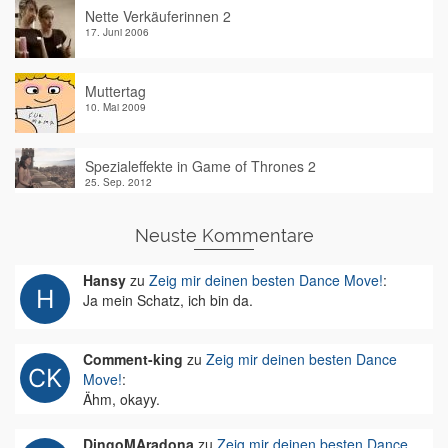
Nette Verkäuferinnen 2
17. Juni 2006
Muttertag
10. Mai 2009
Spezialeffekte in Game of Thrones 2
25. Sep. 2012
Neuste Kommentare
Hansy
zu
Zeig mir deinen besten Dance Move!
:
Ja mein Schatz, ich bin da.
Comment-king
zu
Zeig mir deinen besten Dance
Move!
:
Ähm, okayy.
DingoMAradona
zu
Zeig mir deinen besten Dance