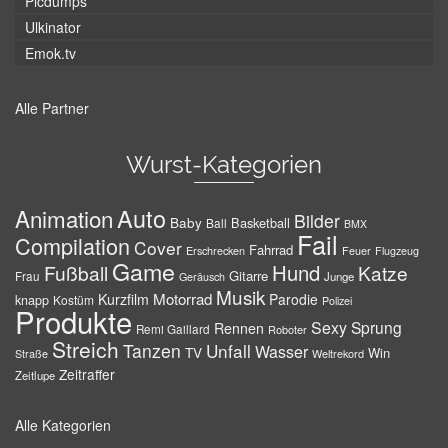
Picdumps
Ulkinator
Emok.tv
Alle Partner
Wurst-Kategorien
Auto
Animation
Bilder
Baby
Basketball
Ball
BMX
Fail
Compilation
Cover
Fahrrad
Erschrecken
Feuer
Flugzeug
Game
Hund
Fußball
Katze
Gitarre
Frau
Junge
Geräusch
Musik
Motorrad
Kurzfilm
Parodie
knapp
Kostüm
Polizei
Produkte
Sexy
Sprung
Rennen
Remi Gaillard
Roboter
Streich
Tanzen
Unfall
Wasser
TV
Win
Weltrekord
Straße
Zeitraffer
Zeitlupe
Alle Kategorien