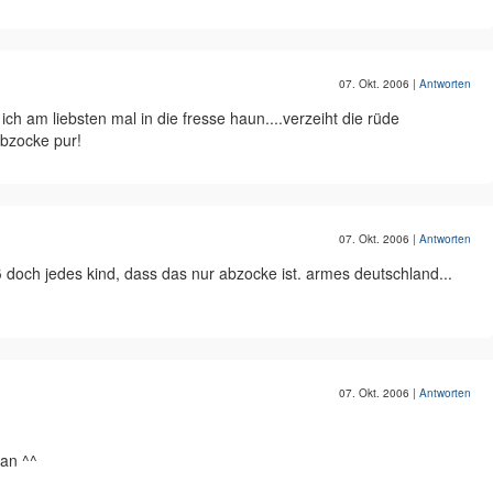
07. Okt. 2006
|
Antworten
ch am liebsten mal in die fresse haun....verzeiht die rüde
abzocke pur!
07. Okt. 2006
|
Antworten
iß doch jedes kind, dass das nur abzocke ist. armes deutschland...
07. Okt. 2006
|
Antworten
 an ^^