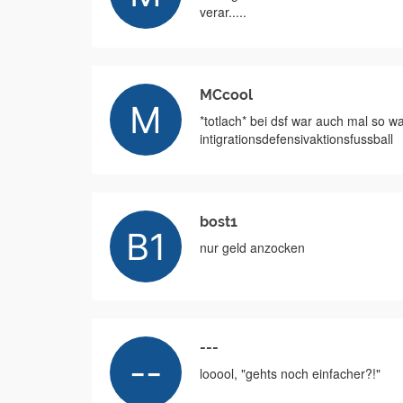
verar.....
MCcool
*totlach* bei dsf war auch mal so wa
intigrationsdefensivaktionsfussball
bost1
nur geld anzocken
---
looool, "gehts noch einfacher?!"