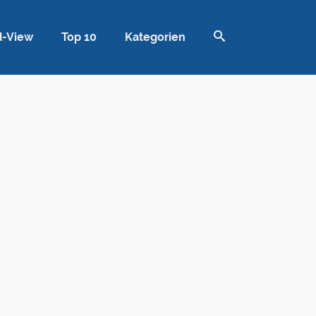
d-View
Top 10
Kategorien