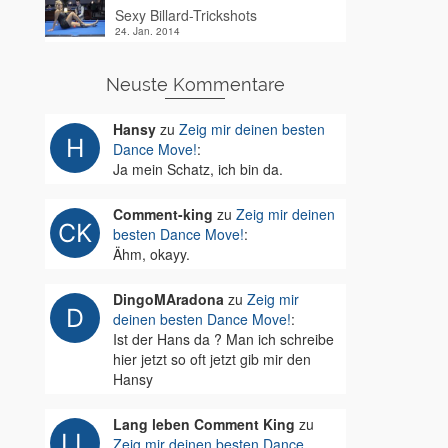
Sexy Billard-Trickshots
24. Jan. 2014
Neuste Kommentare
Hansy
zu
Zeig mir deinen besten
Dance Move!
:
Ja mein Schatz, ich bin da.
Comment-king
zu
Zeig mir deinen
besten Dance Move!
:
Ähm, okayy.
DingoMAradona
zu
Zeig mir
deinen besten Dance Move!
:
Ist der Hans da ? Man ich schreibe
hier jetzt so oft jetzt gib mir den
Hansy
Lang leben Comment King
zu
Zeig mir deinen besten Dance