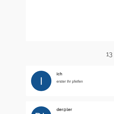
13
ich
erster ihr pfeifen
der@ler