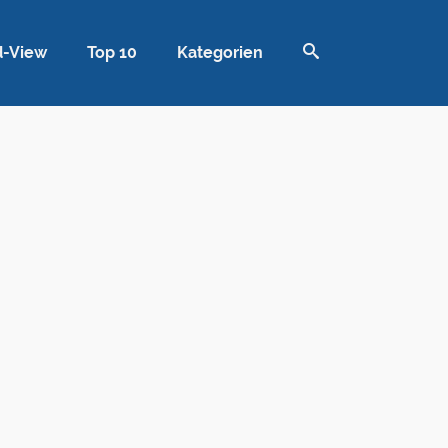
d-View
Top 10
Kategorien