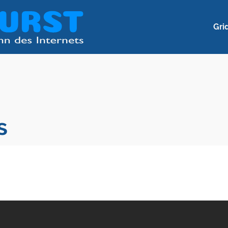
Gri
s