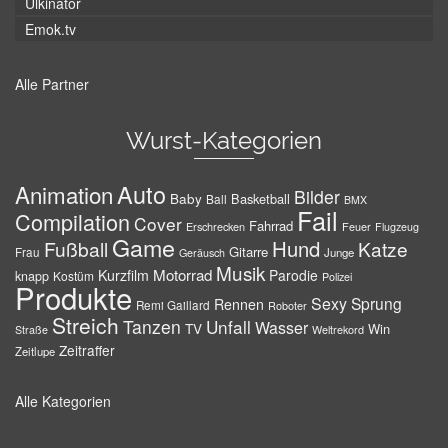
Ulkinator
Emok.tv
Alle Partner
Wurst-Kategorien
Auto
Animation
Bilder
Baby
Basketball
Ball
BMX
Fail
Compilation
Cover
Fahrrad
Erschrecken
Feuer
Flugzeug
Game
Hund
Fußball
Katze
Gitarre
Frau
Junge
Geräusch
Musik
Motorrad
Kurzfilm
Parodie
knapp
Kostüm
Polizei
Produkte
Sexy
Sprung
Rennen
Remi Gaillard
Roboter
Streich
Tanzen
Unfall
Wasser
TV
Win
Weltrekord
Straße
Zeitraffer
Zeitlupe
Alle Kategorien