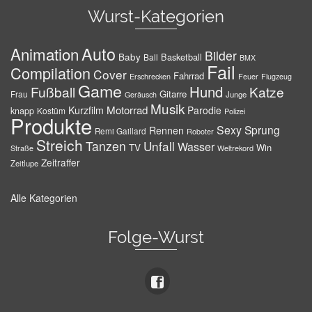
Wurst-Kategorien
Auto
Animation
Bilder
Baby
Basketball
Ball
BMX
Fail
Compilation
Cover
Fahrrad
Erschrecken
Feuer
Flugzeug
Game
Hund
Fußball
Katze
Gitarre
Frau
Junge
Geräusch
Musik
Motorrad
Kurzfilm
Parodie
knapp
Kostüm
Polizei
Produkte
Sexy
Sprung
Rennen
Remi Gaillard
Roboter
Streich
Tanzen
Unfall
Wasser
TV
Win
Weltrekord
Straße
Zeitraffer
Zeitlupe
Alle Kategorien
Folge-Wurst