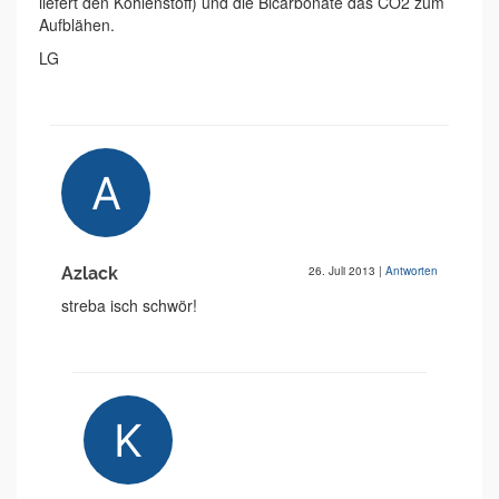
liefert den Kohlenstoff) und die Bicarbonate das CO2 zum
Aufblähen.
LG
Azlack
26. Juli 2013
|
Antworten
streba isch schwör!