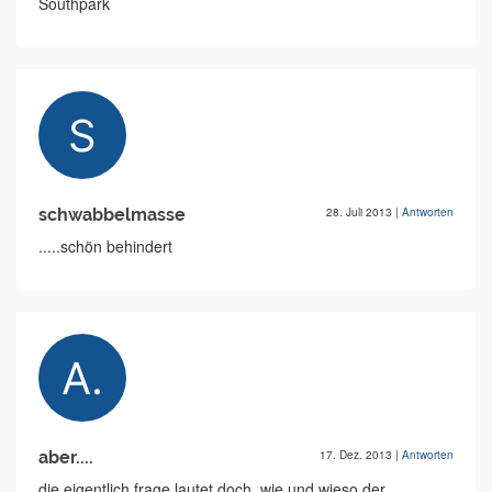
Southpark
schwabbelmasse
28. Juli 2013
|
Antworten
.....schön behindert
aber....
17. Dez. 2013
|
Antworten
die eigentlich frage lautet doch, wie und wieso der