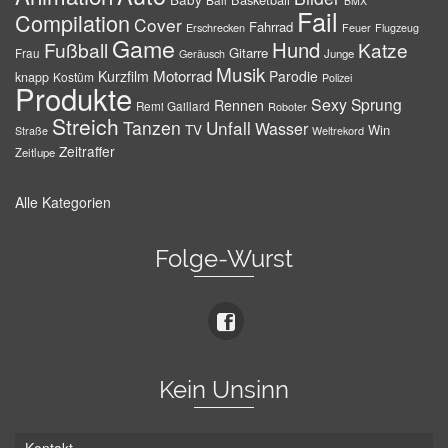
BMX
Fail
Compilation
Cover
Fahrrad
Erschrecken
Feuer
Flugzeug
Game
Hund
Fußball
Katze
Gitarre
Frau
Junge
Geräusch
Musik
Motorrad
Kurzfilm
Parodie
knapp
Kostüm
Polizei
Produkte
Sexy
Sprung
Rennen
Remi Gaillard
Roboter
Streich
Tanzen
Unfall
Wasser
TV
Win
Weltrekord
Straße
Zeitraffer
Zeitlupe
Alle Kategorien
Folge-Wurst
Kein Unsinn