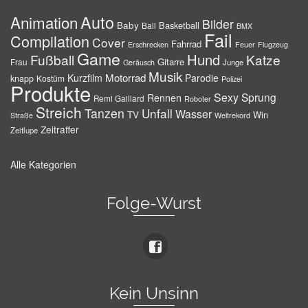
Auto
Animation
Bilder
Baby
Basketball
Ball
BMX
Fail
Compilation
Cover
Fahrrad
Erschrecken
Feuer
Flugzeug
Game
Hund
Fußball
Katze
Gitarre
Frau
Junge
Geräusch
Musik
Motorrad
Kurzfilm
Parodie
knapp
Kostüm
Polizei
Produkte
Sexy
Sprung
Rennen
Remi Gaillard
Roboter
Streich
Tanzen
Unfall
Wasser
TV
Win
Weltrekord
Straße
Zeitraffer
Zeitlupe
Alle Kategorien
Folge-Wurst
Kein Unsinn