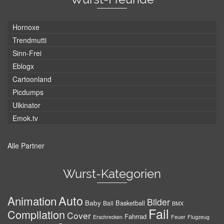
Hornoxe
Trendmutti
Sinn-Frei
Eblogx
Cartoonland
Picdumps
Ulkinator
Emok.tv
Alle Partner
Wurst-Kategorien
Auto
Animation
Bilder
Baby
Basketball
Ball
BMX
Fail
Compilation
Cover
Fahrrad
Erschrecken
Feuer
Flugzeug