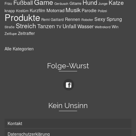
Game
Hund
Fußball
Katze
Gitarre
Frau
Junge
Geräusch
Musik
Motorrad
Kurzfilm
Parodie
knapp
Kostüm
Polizei
Produkte
Sexy
Sprung
Rennen
Remi Gaillard
Roboter
Streich
Tanzen
Unfall
Wasser
TV
Win
Weltrekord
Straße
Zeitraffer
Zeitlupe
Alle Kategorien
Folge-Wurst
Kein Unsinn
Kontakt
Datenschutzerklärung