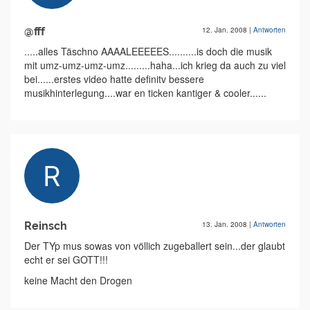
@fff
12. Jan. 2008
|
Antworten
.....alles Täschno AAAALEEEEES..........is doch die musik
mit umz-umz-umz-umz.........haha...ich krieg da auch zu viel
bei......erstes video hatte definitv bessere
musikhinterlegung....war en ticken kantiger & cooler......
Reinsch
13. Jan. 2008
|
Antworten
Der TYp mus sowas von völlich zugeballert sein...der glaubt
echt er sei GOTT!!!
keine Macht den Drogen