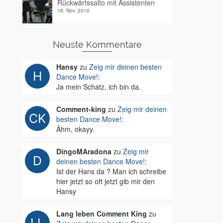
Rückwärtssalto mit Assistenten
16. Nov. 2010
Neuste Kommentare
Hansy
zu
Zeig mir deinen besten
Dance Move!
:
Ja mein Schatz, ich bin da.
Comment-king
zu
Zeig mir deinen
besten Dance Move!
:
Ähm, okayy.
DingoMAradona
zu
Zeig mir
deinen besten Dance Move!
:
Ist der Hans da ? Man ich schreibe
hier jetzt so oft jetzt gib mir den
Hansy
Lang leben Comment King
zu