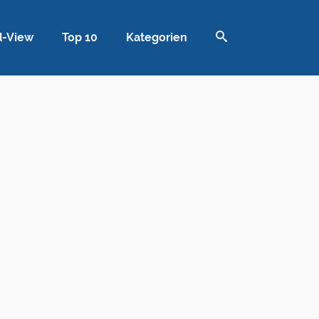
d-View
Top 10
Kategorien