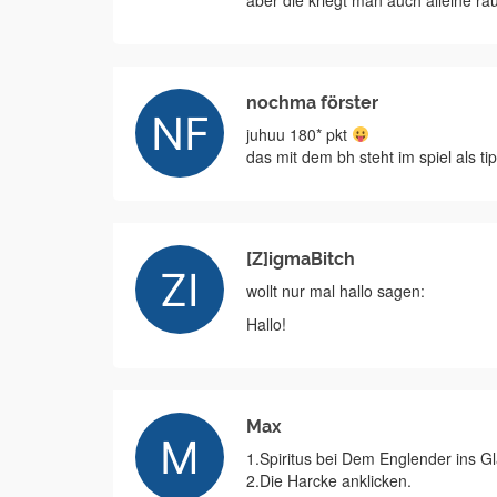
aber die kriegt man auch alleine ra
nochma förster
juhuu 180* pkt
das mit dem bh steht im spiel als ti
[Z]igmaBitch
wollt nur mal hallo sagen:
Hallo!
Max
1.Spiritus bei Dem Englender ins 
2.Die Harcke anklicken.