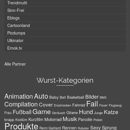
Trendmutti
Sinn-Frei
Eblogx
Cartoonland
Picdumps
Ulkinator
Emok.tv
Alle Partner
Wurst-Kategorien
Auto
Animation
Bilder
Baby
Basketball
Ball
BMX
Fail
Compilation
Cover
Fahrrad
Erschrecken
Feuer
Flugzeug
Game
Hund
Fußball
Katze
Gitarre
Frau
Junge
Geräusch
Musik
Motorrad
Kurzfilm
Parodie
knapp
Kostüm
Polizei
Produkte
Sexy
Sprung
Rennen
Remi Gaillard
Roboter