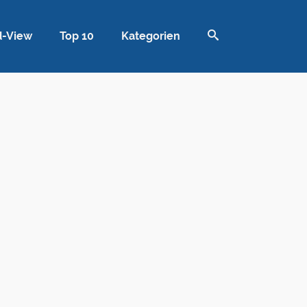
d-View
Top 10
Kategorien