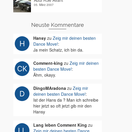
Audi RS6 Avant
05. März 2007
Neuste Kommentare
Hansy
zu
Zeig mir deinen besten
Dance Move!
:
Ja mein Schatz, ich bin da.
Comment-king
zu
Zeig mir deinen
besten Dance Move!
:
Ähm, okayy.
DingoMAradona
zu
Zeig mir
deinen besten Dance Move!
:
Ist der Hans da ? Man ich schreibe
hier jetzt so oft jetzt gib mir den
Hansy
Lang leben Comment King
zu
Zeig mir deinen besten Dance