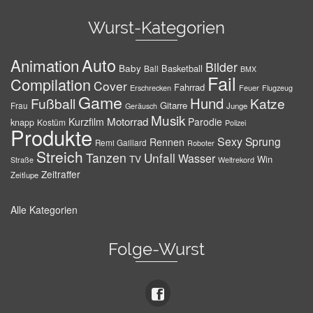
Wurst-Kategorien
Auto
Animation
Bilder
Baby
Basketball
Ball
BMX
Fail
Compilation
Cover
Fahrrad
Erschrecken
Feuer
Flugzeug
Game
Hund
Fußball
Katze
Gitarre
Frau
Junge
Geräusch
Musik
Motorrad
Kurzfilm
Parodie
knapp
Kostüm
Polizei
Produkte
Sexy
Sprung
Rennen
Remi Gaillard
Roboter
Streich
Tanzen
Unfall
Wasser
TV
Win
Weltrekord
Straße
Zeitraffer
Zeitlupe
Alle Kategorien
Folge-Wurst