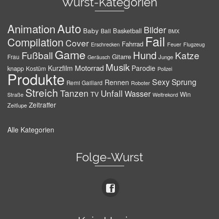
Wurst-Kategorien
Auto
Animation
Bilder
Baby
Basketball
Ball
BMX
Fail
Compilation
Cover
Fahrrad
Erschrecken
Feuer
Flugzeug
Game
Hund
Fußball
Katze
Gitarre
Frau
Junge
Geräusch
Musik
Motorrad
Kurzfilm
Parodie
knapp
Kostüm
Polizei
Produkte
Sexy
Sprung
Rennen
Remi Gaillard
Roboter
Streich
Tanzen
Unfall
Wasser
TV
Win
Weltrekord
Straße
Zeitraffer
Zeitlupe
Alle Kategorien
Folge-Wurst