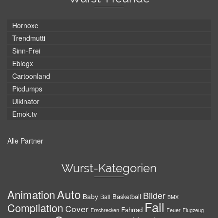
Hornoxe
Trendmutti
Sinn-Frei
Eblogx
Cartoonland
Picdumps
Ulkinator
Emok.tv
Alle Partner
Wurst-Kategorien
Auto
Animation
Bilder
Baby
Basketball
Ball
BMX
Fail
Compilation
Cover
Fahrrad
Erschrecken
Feuer
Flugzeug