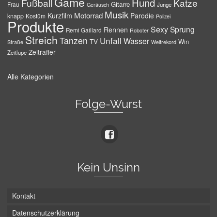
Game
Hund
Fußball
Katze
Gitarre
Frau
Junge
Geräusch
Musik
Motorrad
Kurzfilm
Parodie
knapp
Kostüm
Polizei
Produkte
Sexy
Sprung
Rennen
Remi Gaillard
Roboter
Streich
Tanzen
Unfall
Wasser
TV
Win
Weltrekord
Straße
Zeitraffer
Zeitlupe
Alle Kategorien
Folge-Wurst
Kein Unsinn
Kontakt
Datenschutzerklärung